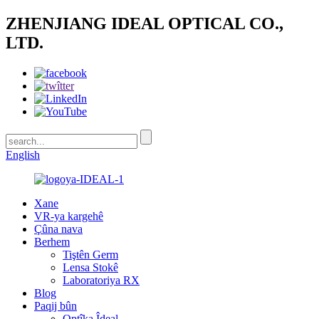
ZHENJIANG IDEAL OPTICAL CO.,
LTD.
English
Xane
VR-ya kargehê
Çûna nava
Berhem
Tiştên Germ
Lensa Stokê
Laboratoriya RX
Blog
Paqij bûn
Optîka Îdeal