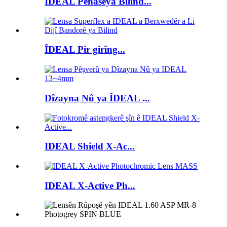
ÎDEAL Pênaseya Bilind...
ÎDEAL Pir girîng...
Dîzayna Nû ya ÎDEAL ...
IDEAL Shield X-Ac...
IDEAL X-Active Ph...