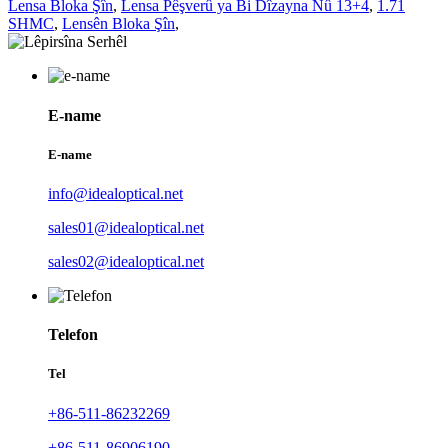
Lensa Bloka Şîn
,
Lensa Pêşverû ya Bi Dîzayna Nû 13+4
,
1.71
SHMC
,
Lensên Bloka Şîn
,
E-name
E-name
info@idealoptical.net
sales01@idealoptical.net
sales02@idealoptical.net
Telefon
Tel
+86-511-86232269
+86-511-86906190