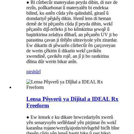
● Bi cûrbecûr materyalan peyda dibin, di nav de
rezîn, polîkarbonat û materyalên bi endeksa
bilind, ku astên cûda yên qalindahî, giranî û
domdariyê pêşkêş dikin. Hemî lens di heman
demê de bi pêçanên cûda jî peyda dibin, wekî
pêçanên dijî-refleks ji bo kêmkirina şewqê û
baştirkirina zelaliya dîtbarî, an pêçanên UV ji bo
parastina çavan ji tîrêjên ultraviyole yên zirardar.
Ew dikarin di şêwazên cûrbecûr ên çarçoveyan
de werin çêkirin û dikarin wekî çavikên
xwendinê, çavikên rojê, an jî ji bo rastkirina
dîtina dûr werin bikar anîn.
pirs
hûrî
Lensa Pêşverû ya Dîjîtal a IDEAL Rx
Freeform
● Ew lensek e ku dikare hewcedariyên xwerû
yên senaryoyên serîlêdanê yên pirjimar ên wekî
karanîna rojane/werzîş/ajotin/nivîsgehê bicîh bîne
(beşên cûda yên lensê baştir bike û rast bike)