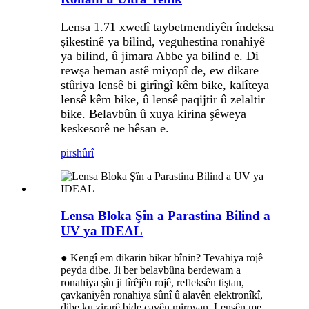
Lensa 1.71 xwedî taybetmendiyên îndeksa
şikestinê ya bilind, veguhestina ronahiyê
ya bilind, û jimara Abbe ya bilind e. Di
rewşa heman astê miyopî de, ew dikare
stûriya lensê bi girîngî kêm bike, kalîteya
lensê kêm bike, û lensê paqijtir û zelaltir
bike. Belavbûn û xuya kirina şêweya
keskesorê ne hêsan e.
pirs
hûrî
Lensa Bloka Şîn a Parastina Bilind a
UV ya IDEAL
● Kengî em dikarin bikar bînin? Tevahiya rojê
peyda dibe. Ji ber belavbûna berdewam a
ronahiya şîn ji tîrêjên rojê, refleksên tiştan,
çavkaniyên ronahiya sûnî û alavên elektronîkî,
dibe ku zirarê bide çavên mirovan. Lensên me