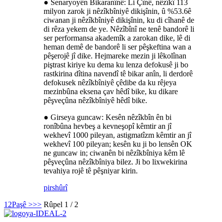
● Senaryoyên Bikaranînê: Li Çînê, nêzîkî 113
milyon zarok ji nêzîkbîniyê dikişînin, û %53.6ê
ciwanan ji nêzîkbîniyê dikişînin, ku di cîhanê de
di rêza yekem de ye. Nêzîbînî ne tenê bandorê li
ser performansa akademîk a zarokan dike, lê di
heman demê de bandorê li ser pêşkeftina wan a
pêşerojê jî dike. Hejmareke mezin ji lêkolînan
piştrast kiriye ku dema ku lenza defokusê ji bo
rastkirina dîtina navendî tê bikar anîn, li derdorê
defokusek nêzîkbîniyê çêdibe da ku rêjeya
mezinbûna eksena çav hêdî bike, ku dikare
pêşveçûna nêzîkbîniyê hêdî bike.
● Girseya guncaw: Kesên nêzîkbîn ên bi
ronîbûna hevbeş a kevneşopî kêmtir an jî
wekhevî 1000 pileyan, astigmatîzm kêmtir an jî
wekhevî 100 pileyan; kesên ku ji bo lensên OK
ne guncaw in; ciwanên bi nêzîkbîniya kêm lê
pêşveçûna nêzîkbîniya bilez. Ji bo lixwekirina
tevahiya rojê tê pêşniyar kirin.
pirs
hûrî
1
2
Paşê >
>>
Rûpel 1 / 2