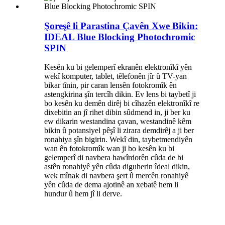
Şoreşê li Parastina Çavên Xwe Bikin:
IDEAL Blue Blocking Photochromic
SPIN
Kesên ku bi gelemperî ekranên elektronîkî yên
wekî komputer, tablet, têlefonên jîr û TV-yan
bikar tînin, pir caran lensên fotokromîk ên
astengkirina şîn tercîh dikin. Ev lens bi taybetî ji
bo kesên ku demên dirêj bi cîhazên elektronîkî re
dixebitin an jî rihet dibin sûdmend in, ji ber ku
ew dikarin westandina çavan, westandinê kêm
bikin û potansiyel pêşî li zirara demdirêj a ji ber
ronahiya şîn bigirin. Wekî din, taybetmendiyên
wan ên fotokromîk wan ji bo kesên ku bi
gelemperî di navbera hawîrdorên cûda de bi
astên ronahiyê yên cûda diguherin îdeal dikin,
wek mînak di navbera şert û mercên ronahiyê
yên cûda de dema ajotinê an xebatê hem li
hundur û hem jî li derve.