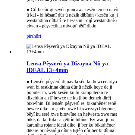
● Cûrbecûr girseyên guncaw: kesên temen navîn
û kal - bi hêsanî dûr û nêzîk dibînin / kesên ku ji
westandina dîtbarî re hesas in - dijî westandinê /
ciwan - pêşveçûna miyopî hêdî dikin
pirs
hûrî
Lensa Pêşverû ya Dîzayna Nû ya
IDEAL 13+4mm
● Lensên pêşverû di nav kesên ku hewcedariya
wan bi rastkirina dîtina dûr û nêzîk heye de jî
populer in, wek kesên ku bi komputeran re
dixebitin an jî hewce ne ku ji bo demek dirêj
bixwînin. Bi lensên pêşverû re, bikarhêner tenê
hewce dike ku çavên xwe bi xwezayî bigerîne,
bêyî ku serê xwe bitewîne an helwesta xwe rast
bike, da ku fokusa çêtirîn bibîne. Ev wan ji bo
karanîna rojane îdeal dike, ji ber ku bikarhêner
dikare bi hêsanî ji dîtina tiştên dûr ber bi dîtina