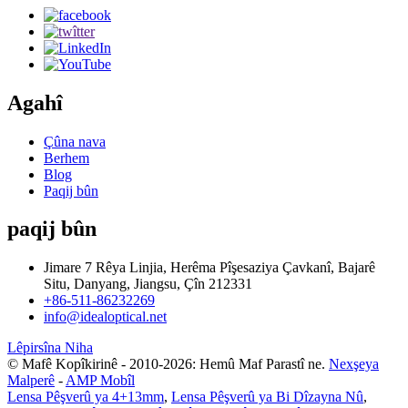
Agahî
Çûna nava
Berhem
Blog
Paqij bûn
paqij bûn
Jimare 7 Rêya Linjia, Herêma Pîşesaziya Çavkanî, Bajarê
Situ, Danyang, Jiangsu, Çîn 212331
+86-511-86232269
info@idealoptical.net
Lêpirsîna Niha
© Mafê Kopîkirinê - 2010-2026: Hemû Maf Parastî ne.
Nexşeya
Malperê
-
AMP Mobîl
Lensa Pêşverû ya 4+13mm
,
Lensa Pêşverû ya Bi Dîzayna Nû
,