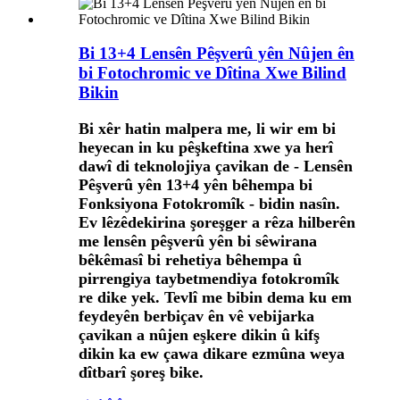
Bi 13+4 Lensên Pêşverû yên Nûjen ên
bi Fotochromic ve Dîtina Xwe Bilind
Bikin
Bi xêr hatin malpera me, li wir em bi
heyecan in ku pêşkeftina xwe ya herî
dawî di teknolojiya çavikan de - Lensên
Pêşverû yên 13+4 yên bêhempa bi
Fonksiyona Fotokromîk - bidin nasîn.
Ev lêzêdekirina şoreşger a rêza hilberên
me lensên pêşverû yên bi sêwirana
bêkêmasî bi rehetiya bêhempa û
pirrengiya taybetmendiya fotokromîk
re dike yek. Tevlî me bibin dema ku em
feydeyên berbiçav ên vê vebijarka
çavikan a nûjen eşkere dikin û kifş
dikin ka ew çawa dikare ezmûna weya
dîtbarî şoreş bike.