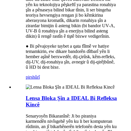
yên ku teknolojiya pêşkeftî ya parastina ronahiya
şîn a pênaseya bilind bikar tînin, li ser bingeha
teoriya hevsengiya rengan ji bo kêmkirina
aberasyona kromatîk, dikarin ronahiya şîn a
zirardar bimijin û asteng bikin (bi bandor UV-A,
UV-B û ronahiya şîn a enerjiya bilind asteng
dikin) û rengê rastîn ê tiştê bixwe vedigerînin.
● Bi pêvajoyeke taybet a qata fîlmê ve hatiye
temamkirin, ew dikare bandorên dîtbarî yên li
hember aşînê berxwedêr, dij-çirûsk, kêm-refleks,
dij-UV, dij-ronahiya şîn, avnegir û dij-qirêjbûnê,
û HD bi dest bixe.
pirs
hûrî
Lensa Bloka Şîn a IDEAL Bi Refleksa
Kincê
Senaryoyên Bikaranînê: Ji bo piraniya
karmendên nivîsgehê yên ku li ber komputeran
rûdinin, an jî bikarhênerên telefonên desta yên ku