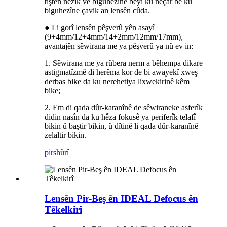
tiştên nêzîk ve biguhezîne bêyî ku neçar be ku
biguhezîne çavik an lensên cûda.
● Li gorî lensên pêşverû yên asayî
(9+4mm/12+4mm/14+2mm/12mm/17mm),
avantajên sêwirana me ya pêşverû ya nû ev in:
1. Sêwirana me ya rûbera nerm a bêhempa dikare
astigmatîzmê di herêma kor de bi awayekî xweş
derbas bike da ku nerehetiya lixwekirinê kêm
bike;
2. Em di qada dûr-karanînê de sêwiraneke asferîk
didin nasîn da ku hêza fokusê ya periferîk telafî
bikin û baştir bikin, û dîtinê li qada dûr-karanînê
zelaltir bikin.
pirs
hûrî
Lensên Pir-Beş ên IDEAL Defocus ên
Têkelkirî