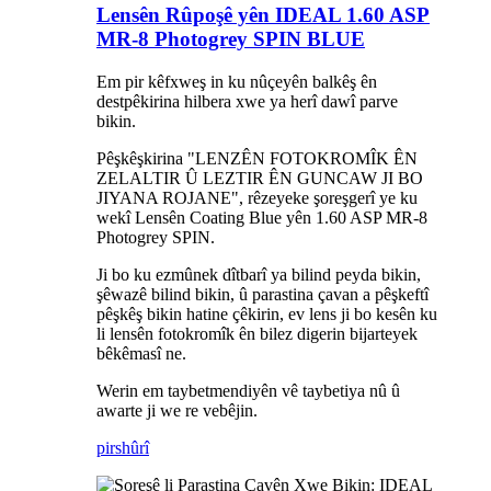
Lensên Rûpoşê yên IDEAL 1.60 ASP
MR-8 Photogrey SPIN BLUE
Em pir kêfxweş in ku nûçeyên balkêş ên
destpêkirina hilbera xwe ya herî dawî parve
bikin.
Pêşkêşkirina "LENZÊN FOTOKROMÎK ÊN
ZELALTIR Û LEZTIR ÊN GUNCAW JI BO
JIYANA ROJANE", rêzeyeke şoreşgerî ye ku
wekî Lensên Coating Blue yên 1.60 ASP MR-8
Photogrey SPIN.
Ji bo ku ezmûnek dîtbarî ya bilind peyda bikin,
şêwazê bilind bikin, û parastina çavan a pêşkeftî
pêşkêş bikin hatine çêkirin, ev lens ji bo kesên ku
li lensên fotokromîk ên bilez digerin bijarteyek
bêkêmasî ne.
Werin em taybetmendiyên vê taybetiya nû û
awarte ji we re vebêjin.
pirs
hûrî