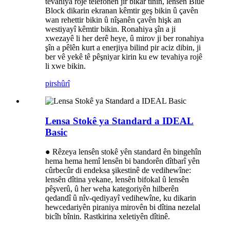
tevahiya rojê telefonên jîr bikar tînin, lensên Blue
Block dikarin ekranan kêmtir geş bikin û çavên
wan rehettir bikin û nîşanên çavên hişk an
westiyayî kêmtir bikin. Ronahiya şîn a ji
xwezayê li her derê heye, û mirov ji ber ronahiya
şîn a pêlên kurt a enerjiya bilind pir aciz dibin, ji
ber vê yekê tê pêşniyar kirin ku ew tevahiya rojê
li xwe bikin.
pirs
hûrî
Lensa Stokê ya Standard a IDEAL
Basic
● Rêzeya lensên stokê yên standard ên bingehîn
hema hema hemî lensên bi bandorên dîtbarî yên
cûrbecûr di endeksa şikestinê de vedihewîne:
lensên dîtina yekane, lensên bifokal û lensên
pêşverû, û her weha kategoriyên hilberên
qedandî û nîv-qediyayî vedihewîne, ku dikarin
hewcedariyên piraniya mirovên bi dîtina nezelal
bicîh bînin. Rastkirina xeletiyên dîtinê.