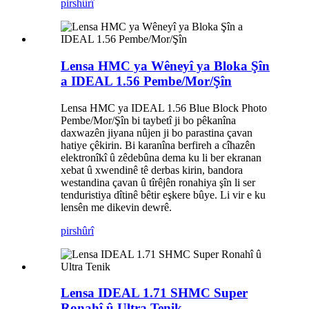
pirs
hûrî
Lensa HMC ya Wêneyî ya Bloka Şîn
a IDEAL 1.56 Pembe/Mor/Şîn
Lensa HMC ya IDEAL 1.56 Blue Block Photo
Pembe/Mor/Şîn bi taybetî ji bo pêkanîna
daxwazên jiyana nûjen ji bo parastina çavan
hatiye çêkirin. Bi karanîna berfireh a cîhazên
elektronîkî û zêdebûna dema ku li ber ekranan
xebat û xwendinê tê derbas kirin, bandora
westandina çavan û tîrêjên ronahiya şîn li ser
tenduristiya dîtinê bêtir eşkere bûye. Li vir e ku
lensên me dikevin dewrê.
pirs
hûrî
Lensa IDEAL 1.71 SHMC Super
Ronahî û Ultra Tenik