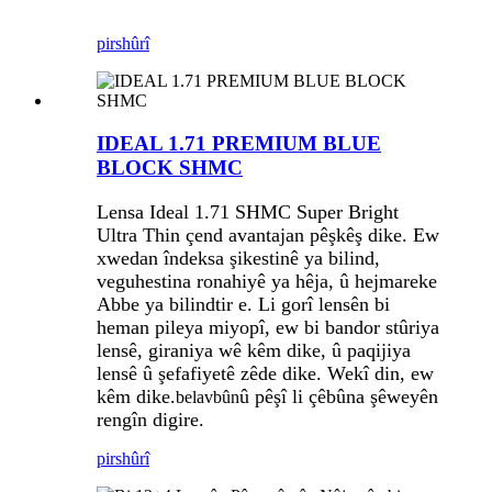
pirs
hûrî
IDEAL 1.71 PREMIUM BLUE
BLOCK SHMC
Lensa Ideal 1.71 SHMC Super Bright
Ultra Thin çend avantajan pêşkêş dike. Ew
xwedan îndeksa şikestinê ya bilind,
veguhestina ronahiyê ya hêja, û hejmareke
Abbe ya bilindtir e. Li gorî lensên bi
heman pileya miyopî, ew bi bandor stûriya
lensê, giraniya wê kêm dike, û paqijiya
lensê û şefafiyetê zêde dike. Wekî din, ew
kêm dike.
û pêşî li çêbûna şêweyên
belavbûn
rengîn digire.
pirs
hûrî