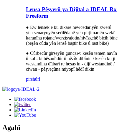
Lensa Pêşverû ya Dîjîtal a IDEAL Rx
Freeform
● Ew lensek e ku dikare hewcedariyên xwerû
yên senaryoyên serîlêdanê yên pirjimar ên wekî
karanîna rojane/werzîş/ajotin/nivîsgehê bicîh bîne
(beşên cûda yên lensê baştir bike û rast bike)
● Cûrbecûr girseyên guncaw: kesên temen navîn
û kal - bi hêsanî dûr û nêzîk dibînin / kesên ku ji
westandina dîtbarî re hesas in - dijî westandinê /
ciwan - pêşveçûna miyopî hêdî dikin
pirs
hûrî
Agahî