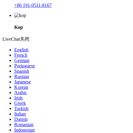
+86 191-0511-8167
Kop
LiveChat
关闭
English
French
German
Portuguese
Spanish
Russian
Japanese
Korean
Arabic
Irish
Greek
Turkish
Italian
Danish
Romanian
Indonesian