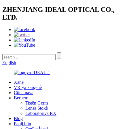
ZHENJIANG IDEAL OPTICAL CO.,
LTD.
English
Xane
VR-ya kargehê
Çûna nava
Berhem
Tiştên Germ
Lensa Stokê
Laboratoriya RX
Blog
Paqij bûn
Optîka Îdeal