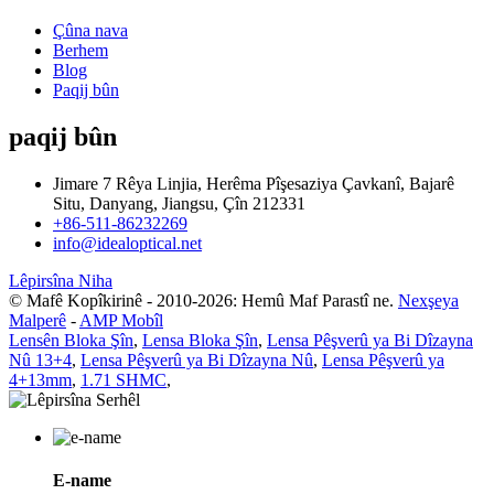
Çûna nava
Berhem
Blog
Paqij bûn
paqij bûn
Jimare 7 Rêya Linjia, Herêma Pîşesaziya Çavkanî, Bajarê
Situ, Danyang, Jiangsu, Çîn 212331
+86-511-86232269
info@idealoptical.net
Lêpirsîna Niha
© Mafê Kopîkirinê - 2010-2026: Hemû Maf Parastî ne.
Nexşeya
Malperê
-
AMP Mobîl
Lensên Bloka Şîn
,
Lensa Bloka Şîn
,
Lensa Pêşverû ya Bi Dîzayna
Nû 13+4
,
Lensa Pêşverû ya Bi Dîzayna Nû
,
Lensa Pêşverû ya
4+13mm
,
1.71 SHMC
,
E-name