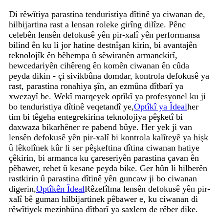
Di rêwîtiya parastina tenduristiya dîtinê ya ciwanan de,
hilbijartina rast a lensan roleke girîng dilîze. Pênc
celebên lensên defokusê yên pir-xalî yên performansa
bilind ên ku li jor hatine destnîşan kirin, bi avantajên
teknolojîk ên bêhempa û sêwiranên armanckirî,
hewcedariyên cihêreng ên komên ciwanan ên cûda
peyda dikin - çi sivikbûna domdar, kontrola defokusê ya
rast, parastina ronahiya şîn, an ezmûna dîtbarî ya
xwezayî be. Wekî marqeyek optîkî ya profesyonel ku ji
bo tenduristiya dîtinê veqetandî ye,
Optîkî ya Îdeal
her
tim bi têgeha entegrekirina teknolojiya pêşketî bi
daxwaza bikarhêner re pabend bûye. Her yek ji van
lensên defokusê yên pir-xalî bi kontrola kalîteyê ya hişk
û lêkolînek kûr li ser pêşkeftina dîtina ciwanan hatiye
çêkirin, bi armanca ku çareseriyên parastina çavan ên
pêbawer, rehet û kesane peyda bike. Ger hûn li hilberên
rastkirin û parastina dîtinê yên guncaw ji bo ciwanan
digerin,
Optîkên Îdeal
Rêzefîlma lensên defokusê yên pir-
xalî bê guman hilbijartinek pêbawer e, ku ciwanan di
rêwîtiyek mezinbûna dîtbarî ya saxlem de rêber dike.