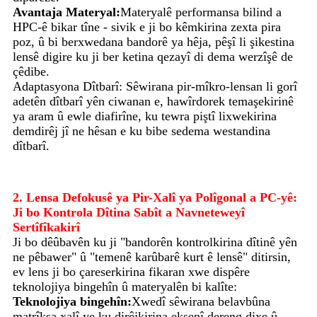
Avantaja Materyal:
Materyalê performansa bilind a
HPC-ê bikar tîne - sivik e ji bo kêmkirina zexta pira
poz, û bi berxwedana bandorê ya hêja, pêşî li şikestina
lensê digire ku ji ber ketina qezayî di dema werzîşê de
çêdibe.
Adaptasyona Dîtbarî: Sêwirana pir-mîkro-lensan li gorî
adetên dîtbarî yên ciwanan e, hawîrdorek temaşekirinê
ya aram û ewle diafirîne, ku tewra piştî lixwekirina
demdirêj jî ne hêsan e ku bibe sedema westandina
dîtbarî.
2. Lensa Defokusê ya Pir-Xalî ya Polîgonal a PC-yê:
Ji bo Kontrola Dîtina Sabît a Navneteweyî
Sertîfîkakirî
Ji bo dêûbavên ku ji "bandorên kontrolkirina dîtinê yên
ne pêbawer" û "temenê karûbarê kurt ê lensê" ditirsin,
ev lens ji bo çareserkirina fikaran xwe dispêre
teknolojiya bingehîn û materyalên bi kalîte:
Teknolojiya bingehîn:
Xwedî sêwirana belavbûna
matrîksa xalî ye ku dirêjkirina eksenî dereng dixe û