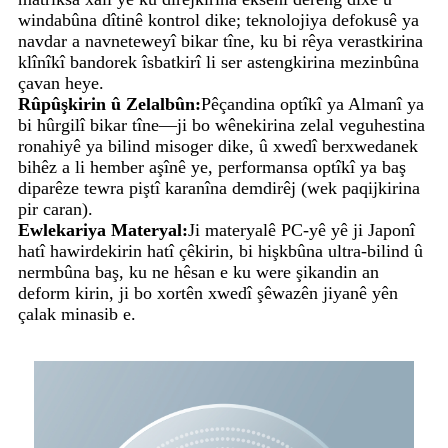
windabûna dîtinê kontrol dike; teknolojiya defokusê ya
navdar a navneteweyî bikar tîne, ku bi rêya verastkirina
klînîkî bandorek îsbatkirî li ser astengkirina mezinbûna
çavan heye.
Rûpûşkirin û Zelalbûn:
Pêçandina optîkî ya Almanî ya
bi hûrgilî bikar tîne—ji bo wênekirina zelal veguhestina
ronahiyê ya bilind misoger dike, û xwedî berxwedanek
bihêz a li hember aşînê ye, performansa optîkî ya baş
diparêze tewra piştî karanîna demdirêj (wek paqijkirina
pir caran).
Ewlekariya Materyal:
Ji materyalê PC-yê yê ji Japonî
hatî hawirdekirin hatî çêkirin, bi hişkbûna ultra-bilind û
nermbûna baş, ku ne hêsan e ku were şikandin an
deform kirin, ji bo xortên xwedî şêwazên jiyanê yên
çalak minasib e.