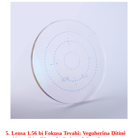
5. Lensa 1.56 bi Fokusa Tevahî: Veguherîna Dîtinê