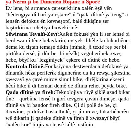
ya Nerm ji bo Dîmenên Rojane û Sporê
Ev lens, bi armanca çareserkirina xalên êşê yên
"bêdengiya dîtbarî ya eşkere" û "qada dîtinê ya teng" a
lensên defokus ên kevneşopî, balê dikişîne ser
baştirkirina rehetiya lixwekirinê:
Sêwirana Tevahî-Zevî:
Xalên fokusê yên li ser lensê bi
berdewamî têne belavkirin, ev yek dihêle ku bikarhêner
dema ku tiştan temaşe dikin (mînak, ji textê reş ber bi
pirtûka dersê, ji dûr ber bi nêzîk) veguherînek xweş
hebe, bêyî ku "lezgîniyek" eşkere di dîtinê de hebe.
Kontrola Dîtinê:
Fonksiyona destwerdana defokusê ya
dînamîk hêza periferîk diguherîne da ku rewşa şikestina
xwezayî ya çavê mirov simul bike, dirêjkirina eksenî
hêdî bike û di heman demê de dîtina rehet peyda bike.
Qada dîtinê ya fireh:
Teknolojiya rûyê şiklê azad bikar
tîne—qurbûna lensê li gorî tevgera çavan dimeşe, qada
dîtinê ya bi bandor fireh dike. Çi di polê de be, çi
dixwîne, çi dilîze basketbolê, çi jî direve, bikarhênerên
wê dikarin ji qadeke dîtinê ya fireh û xwezayî bêyî
"xalên kor" li qiraxa lensê kêfê bistînin.