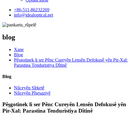
+86-511-86232269
info@idealoptical.net
blog
Xane
Blog
Pêşgotinek li ser Pênc Cureyên Lensên Defokusê yên Pir-Xal:
Parastina Tenduristiya Dîtinê
Blog
Nûçeyên Şîrketê
Nûçeyên Pîşesaziyê
Pêşgotinek li ser Pênc Cureyên Lensên Defokusê yên
Pir-Xal: Parastina Tenduristiya Dîtinê