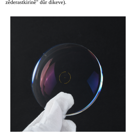
zêderastkirinê" dûr dikeve).