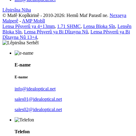
Lêpirsîna Niha
© Mafê Kopîkirinê - 2010-2026: Hemû Maf Parastî ne.
Nexşeya
Malperê
-
AMP Mobîl
Lensa Pêşverû ya 4+13mm
,
1.71 SHMC
,
Lensa Bloka Şîn
,
Lensên
Bloka Şîn
,
Lensa Pêşverû ya Bi Dîzayna Nû
,
Lensa Pêşverû ya Bi
Dîzayna Nû 13+4
,
E-name
E-name
info@idealoptical.net
sales01@idealoptical.net
sales02@idealoptical.net
Telefon