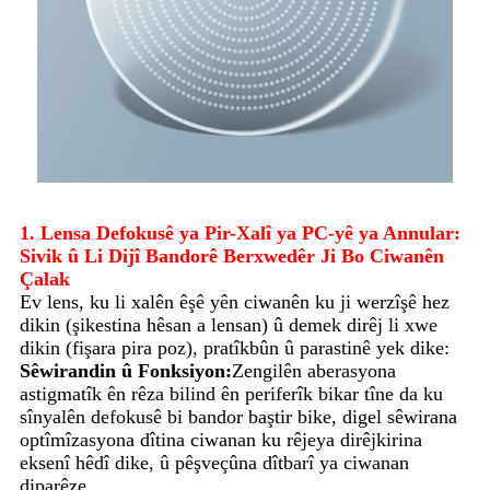
1. Lensa Defokusê ya Pir-Xalî ya PC-yê ya Annular:
Sivik û Li Dijî Bandorê Berxwedêr Ji Bo Ciwanên
Çalak
Ev lens, ku li xalên êşê yên ciwanên ku ji werzîşê hez
dikin (şikestina hêsan a lensan) û demek dirêj li xwe
dikin (fişara pira poz), pratîkbûn û parastinê yek dike:
Sêwirandin û Fonksiyon:
Zengilên aberasyona
astigmatîk ên rêza bilind ên periferîk bikar tîne da ku
sînyalên defokusê bi bandor baştir bike, digel sêwirana
optîmîzasyona dîtina ciwanan ku rêjeya dirêjkirina
eksenî hêdî dike, û pêşveçûna dîtbarî ya ciwanan
diparêze.