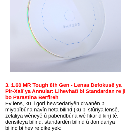
3. 1.60 MR Tough 8th Gen - Lensa Defokusê ya
Pir-Xalî ya Annular: Lihevhatî bi Standardan re ji
bo Parastina Berfireh
Ev lens, ku li gorî hewcedariyên ciwanên bi
miyopîbûna navîn heta bilind (ku bi stûriya lensê,
zelaliya wêneyê û pabendbûna wê fikar dikin) tê,
densiteya bilind, standardên bilind û domdariya
bilind bi hev re dike yek: