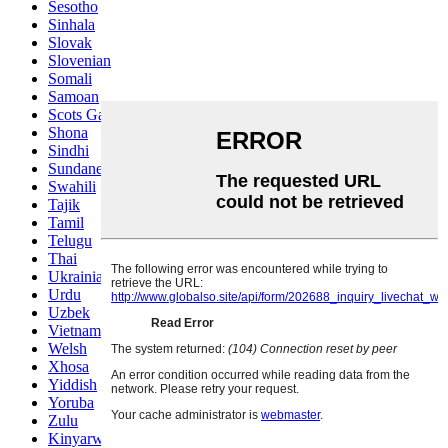
Sesotho
Sinhala
Slovak
Slovenian
Somali
Samoan
Scots Gaelic
Shona
Sindhi
Sundanese
Swahili
Tajik
Tamil
Telugu
Thai
Ukrainian
Urdu
Uzbek
Vietnamese
Welsh
Xhosa
Yiddish
Yoruba
Zulu
Kinyarwanda