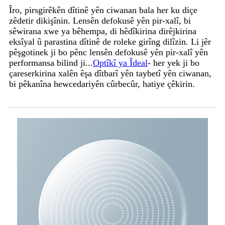
Îro, pirsgirêkên dîtinê yên ciwanan bala her ku diçe
zêdetir dikişînin. Lensên defokusê yên pir-xalî, bi
sêwirana xwe ya bêhempa, di hêdîkirina dirêjkirina
eksîyal û parastina dîtinê de roleke girîng dilîzin. Li jêr
pêşgotinek ji bo pênc lensên defokusê yên pir-xalî yên
performansa bilind ji...
Optîkî ya Îdeal
- her yek ji bo
çareserkirina xalên êşa dîtbarî yên taybetî yên ciwanan,
bi pêkanîna hewcedariyên cûrbecûr, hatiye çêkirin.