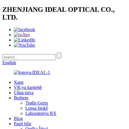
ZHENJIANG IDEAL OPTICAL CO.,
LTD.
English
Xane
VR-ya kargehê
Çûna nava
Berhem
Tiştên Germ
Lensa Stokê
Laboratoriya RX
Blog
Paqij bûn
Optîka Îdeal