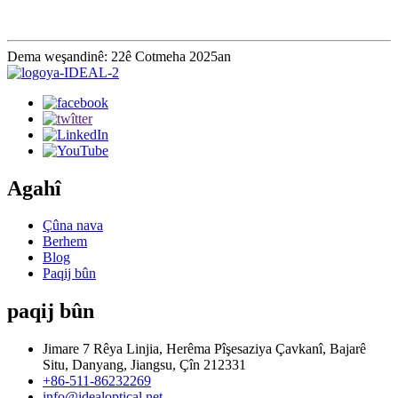
Dema weşandinê: 22ê Cotmeha 2025an
Agahî
Çûna nava
Berhem
Blog
Paqij bûn
paqij bûn
Jimare 7 Rêya Linjia, Herêma Pîşesaziya Çavkanî, Bajarê
Situ, Danyang, Jiangsu, Çîn 212331
+86-511-86232269
info@idealoptical.net