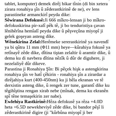
tablet, komputer) demek dirêj bikar tînin (di bin xetera
zirara ronahiya şîn û zêderastkirinê de ne), ev lens
parastineke armanckirî peyda dike:
Sêwirana Defokusê:
Ji 666 mîkro-lensan ji bo mîkro-
defokuskirina pir-xalî pêk tê, ji bo tenduristiya çavan
lênihêrîna hemîalî peyda dike û pêşveçûna miyopî ji
gelek goşeyan asteng dike.
Wênekirina Zelal:
Herêmeke sererastkirinê ya navendî
ya bi qûtra 11 mm (Φ11 mm) heye—kûrahiya fokusê ya
retînayê zêde dike, dîtina tiştan zelaltir û aramtir dike, û
dema ku di navbera dîtina nêzîk û dûr de diguhere, ji
nezelaliyê dûr dikeve.
Parastina ji Ronahiya Şîn: Bi pêçek hişk a astengkirina
ronahiya şîn ve hatî çêkirin - ronahiya şîn a zirardar a
dirêjahiya kurt (400-450nm) ku ji hêla ekranan ve tê
derxistin asteng dike, û rengek zer tune, garantî dike ku
têgihîştina rengan xirab nebe (mînak, dema ku ekranên
spî têne temaşekirin zer nabe).
Ewlehiya Rastkirinê:
Hêza defokusê ya rêza +4.0D
heta +6.5D newekheviyê zêde dike, bi bandor pêşî li
zêderastkirinê digire (ji "kûrbûna miyopî ji ber