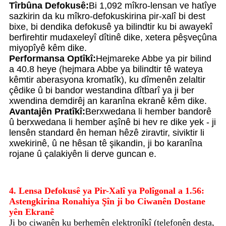
Tîrbûna Defokusê:
Bi 1,092 mîkro-lensan ve hatîye
sazkirin da ku mîkro-defokuskirina pir-xalî bi dest
bixe, bi dendika defokusê ya bilindtir ku bi awayekî
berfirehtir mudaxeleyî dîtinê dike, xetera pêşveçûna
miyopîyê kêm dike.
Performansa Optîkî:
Hejmareke Abbe ya pir bilind
a 40.8 heye (hejmara Abbe ya bilindtir tê wateya
kêmtir aberasyona kromatîk), ku dîmenên zelaltir
çêdike û bi bandor westandina dîtbarî ya ji ber
xwendina demdirêj an karanîna ekranê kêm dike.
Avantajên Pratîkî:
Berxwedana li hember bandorê
û berxwedana li hember aşînê bi hev re dike yek - ji
lensên standard ên heman hêzê ziravtir, siviktir li
xwekirinê, û ne hêsan tê şikandin, ji bo karanîna
rojane û çalakiyên li derve guncan e.
4. Lensa Defokusê ya Pir-Xalî ya Polîgonal a 1.56:
Astengkirina Ronahiya Şîn ji bo Ciwanên Dostane
yên Ekranê
Ji bo ciwanên ku berhemên elektronîkî (telefonên desta,